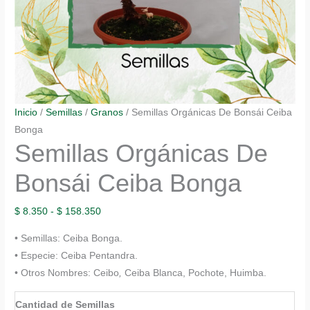
Inicio
/
Semillas
/
Granos
/ Semillas Orgánicas De Bonsái Ceiba
Bonga
Semillas Orgánicas De
Bonsái Ceiba Bonga
Rango
$
8.350
-
$
158.350
de
• Semillas: Ceiba Bonga.
precios:
• Especie: Ceiba Pentandra.
desde
• Otros Nombres: Ceibo
,
Ceiba Blanca, Pochote, Huimba.
$ 8.350
hasta
Cantidad de Semillas