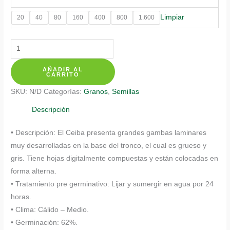
$ 158.350
Limpiar
20
40
80
160
400
800
1.600
Semillas
Orgánicas
AÑADIR AL
De
CARRITO
Bonsái
SKU:
N/D
Categorías:
Granos
,
Semillas
Ceiba
Bonga
Descripción
cantidad
• Descripción: El Ceiba presenta grandes gambas laminares
muy desarrolladas en la base del tronco, el cual es grueso y
gris. Tiene hojas digitalmente compuestas y están colocadas en
forma alterna.
• Tratamiento pre germinativo: Lijar y sumergir en agua por 24
horas.
• Clima: Cálido – Medio.
• Germinación: 62%.