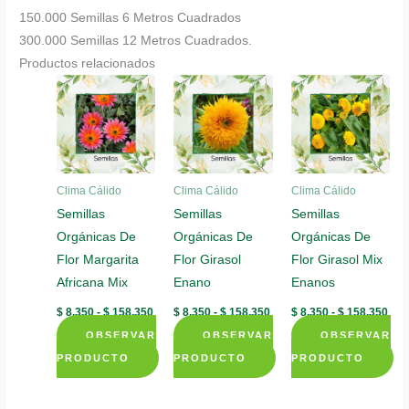
150.000 Semillas 6 Metros Cuadrados
300.000 Semillas 12 Metros Cuadrados.
Productos relacionados
Clima Cálido
Clima Cálido
Clima Cálido
Semillas
Semillas
Semillas
Orgánicas De
Orgánicas De
Orgánicas De
Flor Margarita
Flor Girasol
Flor Girasol Mix
Africana Mix
Enano
Enanos
Rango
Rango
Ran
$
8.350
-
$
158.350
$
8.350
-
$
158.350
$
8.350
-
$
158.350
de
de
de
OBSERVAR
precios:
OBSERVAR
precios:
OBSERVAR
prec
desde
desde
des
PRODUCTO
PRODUCTO
PRODUCTO
$ 8.350
$ 8.350
$ 8.
Este
Este
Este
hasta
hasta
has
$ 158.350
$ 158.350
$ 1
producto
producto
producto