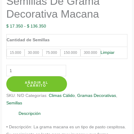
Semillas De Grama
Decorativa Macana
Rango
$
17.350
-
$
136.350
de
Cantidad de Semillas
precios:
desde
Limpiar
15.000
30.000
75.000
150.000
300.000
$ 17.350
hasta
Semillas
$ 136.350
De
AÑADIR AL
Grama
CARRITO
Decorativa
SKU:
N/D
Categorías:
Climas Cálido
,
Gramas Decorativas
,
Macana
Semillas
cantidad
Descripción
• Descripción: La grama macana es un tipo de pasto cespitosa.