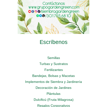
producto
producto
producto
Escríbenos
Semillas
Turbas y Sustratos
Fertilizantes
Bandejas, Bolsas y Macetas
Implementos de Siembra y Jardinería
Decoración de Jardines
Plántulas
Dulcificú (Fruta Milagrosa)
Regalos Corporativos